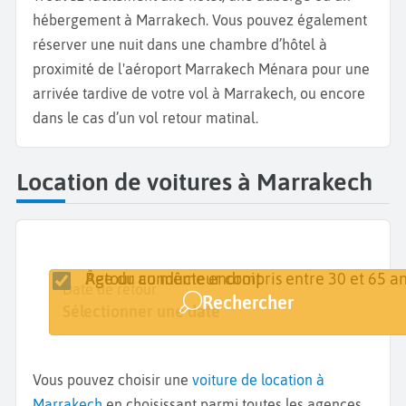
hébergement à Marrakech. Vous pouvez également
réserver une nuit dans une chambre d’hôtel à
proximité de l'aéroport Marrakech Ménara pour une
arrivée tardive de votre vol à Marrakech, ou encore
dans le cas d’un vol retour matinal.
Location de voitures à Marrakech
Retour au même endroit
Âge du conducteur compris entre 30 et 65 an
Lieu de retrait
Date de retrait
Date de retour
Rechercher
Marrakech
Sélectionner une date
Sélectionner une date
Vous pouvez choisir une
voiture de location à
Marrakech
en choisissant parmi toutes les agences