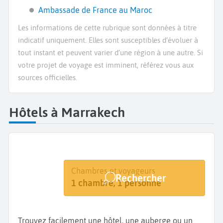
Ambassade de France au Maroc
Les informations de cette rubrique sont données à titre
indicatif uniquement. Elles sont susceptibles d’évoluer à
tout instant et peuvent varier d’une région à une autre. Si
votre projet de voyage est imminent, référez vous aux
sources officielles.
Hôtels à Marrakech
Destination
Dates
Chambres et voyageurs
Rechercher
Marrakech
Dates de votre séjour
1 chambre, 1 personne
Trouvez facilement une hôtel, une auberge ou un