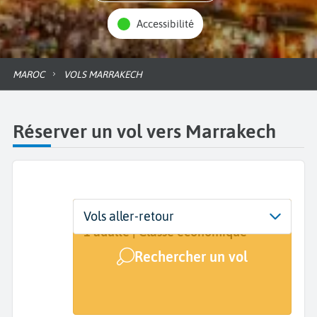
Accessibilité
MAROC
VOLS MARRAKECH
Réserver un vol vers Marrakech
Départ
Dates
Voyageurs | Classe
Vols aller-retour
De...
Dates de votre voyage
1 adulte | Classe économique
Rechercher un vol
Arrivée
Marrakech (RAK)