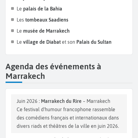
comme le
Festival de Jazz
et le
Festival
Le
palais de la Bahia
International du Film
. Marrakech est le lieu de
vacances idéal où chacun trouvera l'activité qui lui
Les
tombeaux Saadiens
convient en fonction de ses aspirations !
Le
musée de Marrakech
Le
village de Diabat
et son
Palais du Sultan
Agenda des événements à
Marrakech
Juin 2026 :
Marrakech du Rire
– Marrakech
Ce festival d'humour francophone rassemble
des comédiens français et internationaux dans
divers riads et théâtres de la ville en juin 2026.