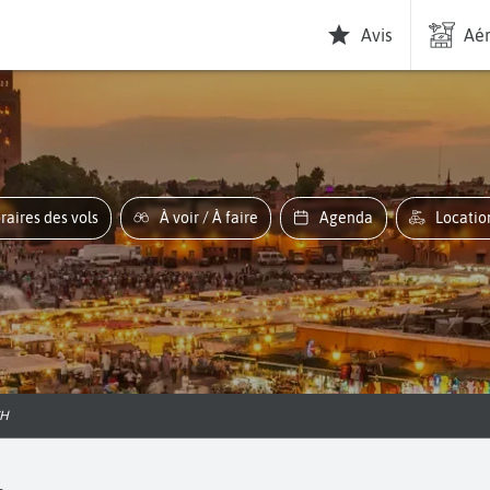
Avis
Aér
oraires des vols
À voir / À faire
Agenda
Locati
CH