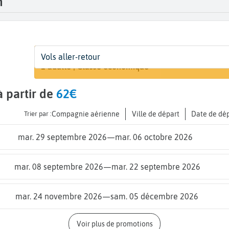
h
Départ
Dates
Voyageurs | Classe
Vols aller-retour
Rechercher 
De...
Dates de votre voyage
1 adulte | Classe économique
 partir de
62€
Trier par :
Compagnie aérienne
Ville de départ
Date de dé
mar. 29 septembre 2026
—
mar. 06 octobre 2026
mar. 08 septembre 2026
—
mar. 22 septembre 2026
mar. 24 novembre 2026
—
sam. 05 décembre 2026
Voir plus de promotions