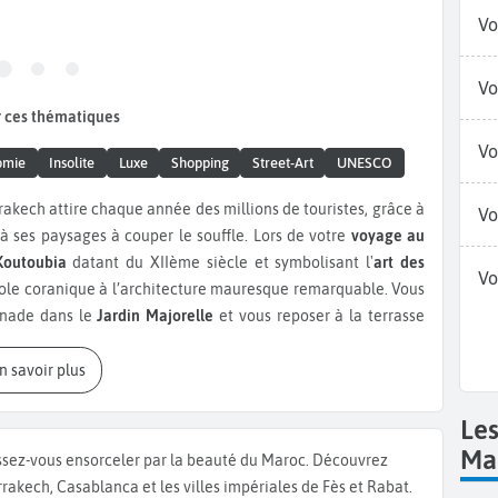
Vo
Vo
 ces thématiques
Vo
omie
Insolite
Luxe
Shopping
Street-Art
UNESCO
rakech attire chaque année des millions de touristes, grâce à
Vo
t à ses paysages à couper le souffle. Lors de votre
voyage au
outoubia
datant du XIIème siècle et symbolisant l'
art des
Vo
le coranique à l’architecture mauresque remarquable. Vous
enade dans le
Jardin Majorelle
et vous reposer à la terrasse
 creuset culturel, devant un délicieux thé à la menthe en
. Une activité incontournable est aussi une balade dans la
En savoir plus
dial de l'Unesco
et située au cœur de la ville, la Médina est
ulture du Maroc. C’est l'une des médinas les plus belles et les
Le
elles et les jardins, découvrez les souks et la culture du
Ma
ssez-vous ensorceler par la beauté du Maroc. Découvrez
 le Jardin Secret, jardin islamique traditionnel ou encore
rakech, Casablanca et les villes impériales de Fès et Rabat.