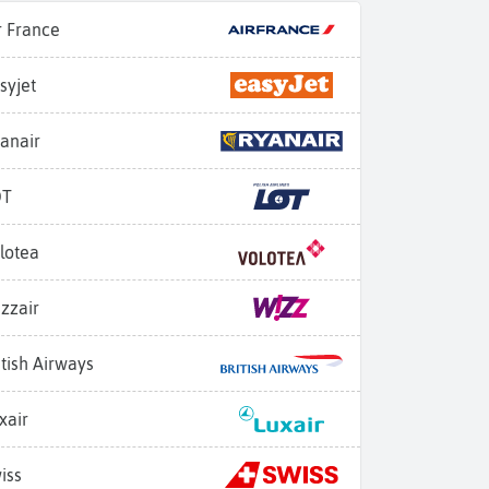
r France
syjet
anair
OT
lotea
zzair
itish Airways
xair
iss