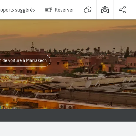
oports suggérés
Réserver
on de voiture à Marrakech