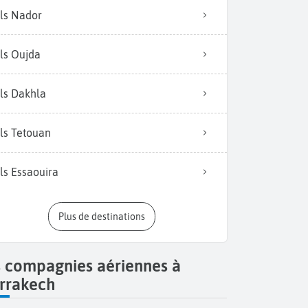
ls Nador
ls Oujda
ls Dakhla
ls Tetouan
ls Essaouira
Plus de destinations
s compagnies aériennes à
rrakech