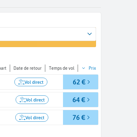
Arrivée
un vol
Marrakech (RAK)
part
Date de retour
Temps de vol
Prix
62 €
Vol direct
64 €
Vol direct
76 €
Vol direct