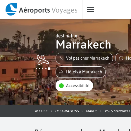
Aéroports
Voyages
destination
Marrakech
Vol pas cher Marrakech
H
Hôtels à Marrakech
Accessibilité
ACCUEIL
DESTINATIONS
MAROC
VOLS MARRAKE