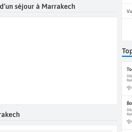
s d’un séjour à Marrakech
Vu
To
To
Dé
Re
Bo
Dé
rakech
Re