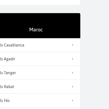
Maroc
Fès, ville impér
ls Casablanca
ls Agadir
ls Tanger
ls Rabat
ls Fès