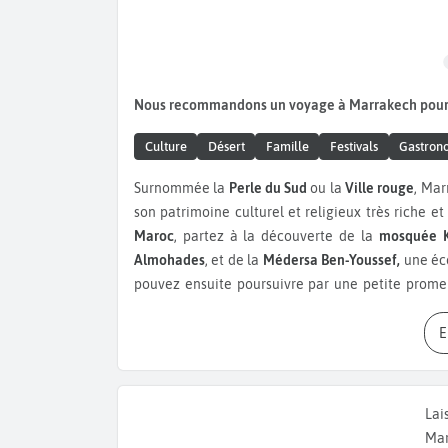
Nous recommandons un voyage à Marrakech pour
Culture
Désert
Famille
Festivals
Gastron
Surnommée la
Perle du Sud
ou la
Ville rouge
, Mar
son patrimoine culturel et religieux très riche e
Maroc
, partez à la découverte de la
mosquée K
Almohades
, et de la
Médersa Ben-Youssef,
une éco
pouvez ensuite poursuivre par une petite prom
d’un café sur la
place Jemaa el-Fna
, important
regardant l’agitation quotidienne sur la place
Médina de Marrakech
. Classée au
patrimoine mon
emblématique de la beauté, de l’histoire et de la c
plus grandes du pays. Promenez-vous dans les ru
Lai
marchandage. Marrakech regorge de trésors comme
Mar