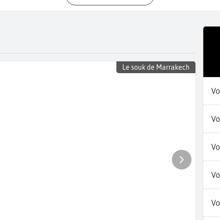
Le souk de Marrakech
Vo
Vo
Vo
Vo
Vo