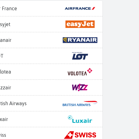
r France
syjet
anair
OT
lotea
zzair
itish Airways
xair
iss