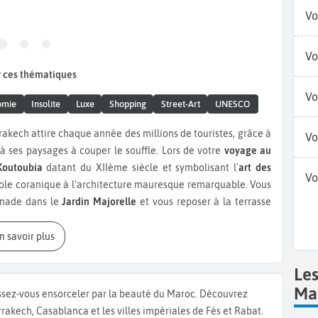
Vo
Vo
 ces thématiques
Vo
omie
Insolite
Luxe
Shopping
Street-Art
UNESCO
rakech attire chaque année des millions de touristes, grâce à
Vo
t à ses paysages à couper le souffle. Lors de votre
voyage au
outoubia
datant du XIIème siècle et symbolisant l'
art des
Vo
le coranique à l’architecture mauresque remarquable. Vous
enade dans le
Jardin Majorelle
et vous reposer à la terrasse
 creuset culturel, devant un délicieux thé à la menthe en
. Une activité incontournable est aussi une balade dans la
En savoir plus
dial de l'Unesco
et située au cœur de la ville, la Médina est
ulture du Maroc. C’est l'une des médinas les plus belles et les
Le
elles et les jardins, découvrez les souks et la culture du
Ma
ssez-vous ensorceler par la beauté du Maroc. Découvrez
 le Jardin Secret, jardin islamique traditionnel ou encore
rakech, Casablanca et les villes impériales de Fès et Rabat.