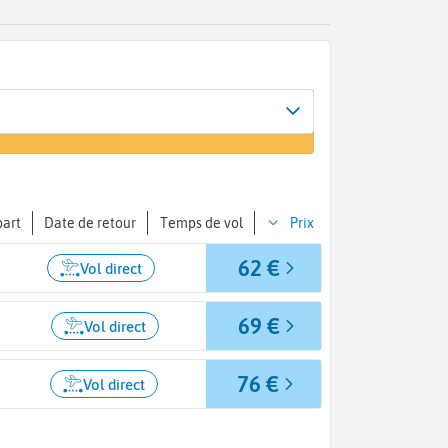
Arrivée
un vol
Marrakech (RAK)
part
Date de retour
Temps de vol
Prix
62 €
Vol direct
69 €
Vol direct
76 €
Vol direct