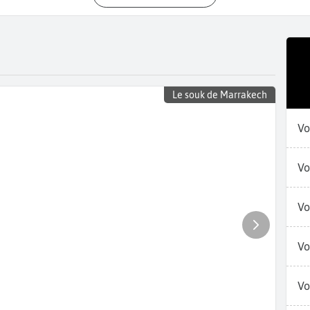
Le souk de Marrakech
Vo
Vo
Vo
Vo
Vo