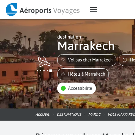
Aéroports
Voyages
destination
Marrakech
Vol pas cher Marrakech
H
Hôtels à Marrakech
Accessibilité
ACCUEIL
DESTINATIONS
MAROC
VOLS MARRAKE