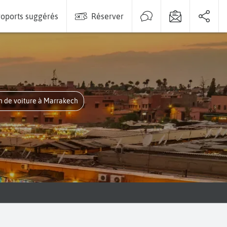
oports suggérés
Réserver
on de voiture à Marrakech