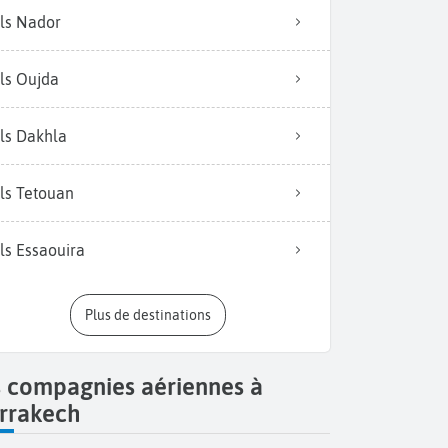
ls Nador
ls Oujda
ls Dakhla
ls Tetouan
ls Essaouira
Plus de destinations
s compagnies aériennes à
rrakech