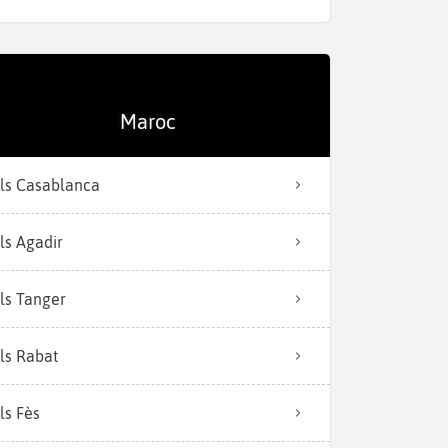
Maroc
Fès, ville impér
ls Casablanca
ls Agadir
ls Tanger
ls Rabat
ls Fès