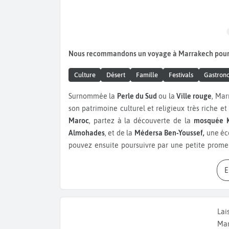
Nous recommandons un voyage à Marrakech pour
Culture
Désert
Famille
Festivals
Gastron
Surnommée la
Perle du Sud
ou la
Ville rouge
, Mar
son patrimoine culturel et religieux très riche e
Maroc
, partez à la découverte de la
mosquée K
Almohades
, et de la
Médersa Ben-Youssef,
une éco
pouvez ensuite poursuivre par une petite prom
d’un café sur la
place Jemaa el-Fna
, important
regardant l’agitation quotidienne sur la place
Médina de Marrakech
. Classée au
patrimoine mon
emblématique de la beauté, de l’histoire et de la c
plus grandes du pays. Promenez-vous dans les ru
Lai
marchandage. Marrakech regorge de trésors comme
Mar