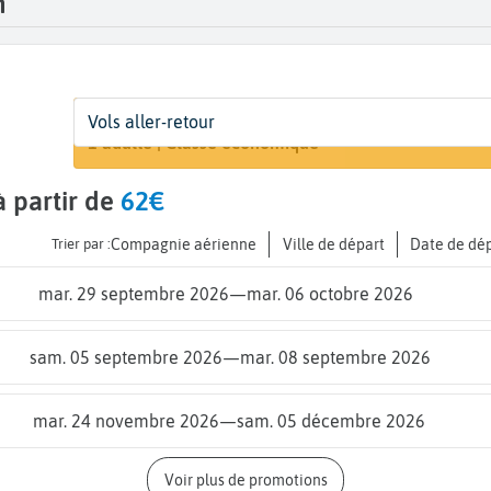
h
Départ
Dates
Voyageurs | Classe
Vols aller-retour
Rechercher 
De...
Dates de votre voyage
1 adulte | Classe économique
 partir de
62€
Trier par :
Compagnie aérienne
Ville de départ
Date de dé
mar. 29 septembre 2026
—
mar. 06 octobre 2026
sam. 05 septembre 2026
—
mar. 08 septembre 2026
mar. 24 novembre 2026
—
sam. 05 décembre 2026
Voir plus de promotions