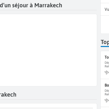
s d’un séjour à Marrakech
Vu
To
To
Dé
Re
Bo
Dé
rakech
Re