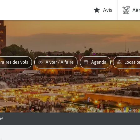
Avis
Aér
oraires des vols
À voir / À faire
Agenda
Locati
CH