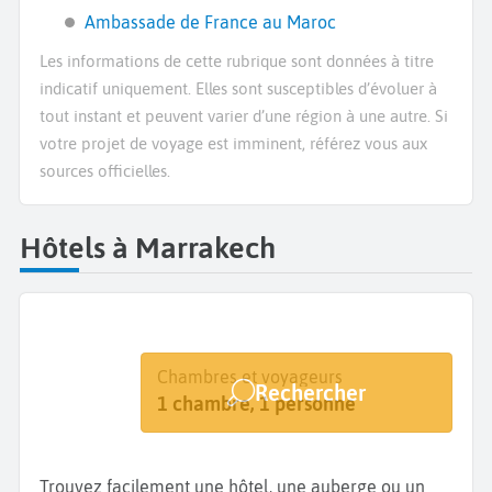
Ambassade de France au Maroc
Les informations de cette rubrique sont données à titre
indicatif uniquement. Elles sont susceptibles d’évoluer à
tout instant et peuvent varier d’une région à une autre. Si
votre projet de voyage est imminent, référez vous aux
sources officielles.
Hôtels à Marrakech
Destination
Dates
Chambres et voyageurs
Rechercher
Marrakech
Dates de votre séjour
1 chambre, 1 personne
Trouvez facilement une hôtel, une auberge ou un