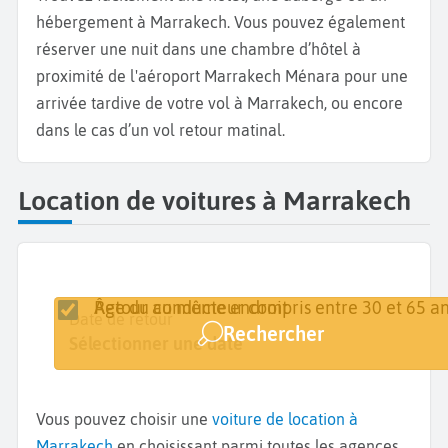
hébergement à Marrakech. Vous pouvez également
réserver une nuit dans une chambre d’hôtel à
proximité de l'aéroport Marrakech Ménara pour une
arrivée tardive de votre vol à Marrakech, ou encore
dans le cas d’un vol retour matinal.
Location de voitures à Marrakech
Retour au même endroit
Âge du conducteur compris entre 30 et 65 an
Lieu de retrait
Date de retrait
Date de retour
Rechercher
Marrakech
Sélectionner une date
Sélectionner une date
Vous pouvez choisir une
voiture de location à
Marrakech
en choisissant parmi toutes les agences