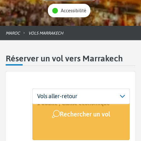
Accessibilité
MAROC
VOLS MARRAKECH
Réserver un vol vers Marrakech
Départ
Dates
Voyageurs | Classe
Vols aller-retour
De...
Dates de votre voyage
1 adulte | Classe économique
Rechercher un vol
Arrivée
Marrakech (RAK)