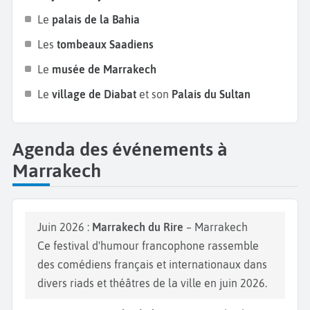
comme le
Festival de Jazz
et le
Festival
Le
palais de la Bahia
International du Film
. Marrakech est le lieu de
vacances idéal où chacun trouvera l'activité qui lui
Les
tombeaux Saadiens
convient en fonction de ses aspirations !
Le
musée de Marrakech
Le
village de Diabat
et son
Palais du Sultan
Agenda des événements à
Marrakech
Juin 2026 :
Marrakech du Rire
– Marrakech
Ce festival d'humour francophone rassemble
des comédiens français et internationaux dans
divers riads et théâtres de la ville en juin 2026.