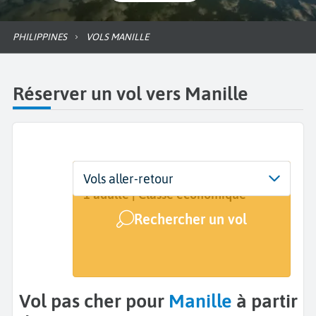
PHILIPPINES
VOLS MANILLE
Réserver un vol vers Manille
Départ
Dates
Voyageurs | Classe
Vols aller-retour
De...
Dates de votre voyage
1 adulte | Classe économique
Rechercher un vol
Arrivée
Manille (MNL)
Vol pas cher pour
Manille
à partir