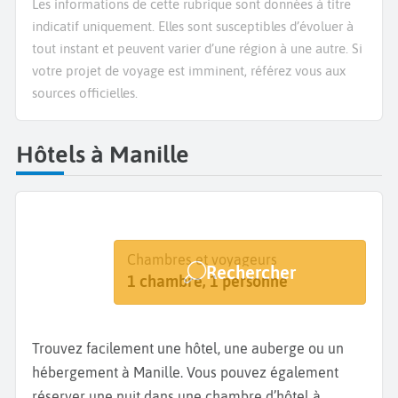
Les informations de cette rubrique sont données à titre
indicatif uniquement. Elles sont susceptibles d’évoluer à
tout instant et peuvent varier d’une région à une autre. Si
votre projet de voyage est imminent, référez vous aux
sources officielles.
Hôtels à Manille
Destination
Dates
Chambres et voyageurs
Rechercher
Manille
Dates de votre séjour
1 chambre, 1 personne
Trouvez facilement une hôtel, une auberge ou un
hébergement à Manille. Vous pouvez également
réserver une nuit dans une chambre d’hôtel à