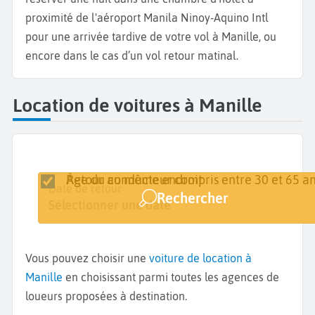
proximité de l'aéroport Manila Ninoy-Aquino Intl
pour une arrivée tardive de votre vol à Manille, ou
encore dans le cas d’un vol retour matinal.
Location de voitures à Manille
Retour au même endroit
Âge du conducteur compris entre 30 et 65 an
Lieu de retrait
Date de retrait
Date de retour
Rechercher
Manille
Sélectionner une date
Sélectionner une date
Vous pouvez choisir une
voiture de location à
Manille
en choisissant parmi toutes les agences de
loueurs proposées à destination.