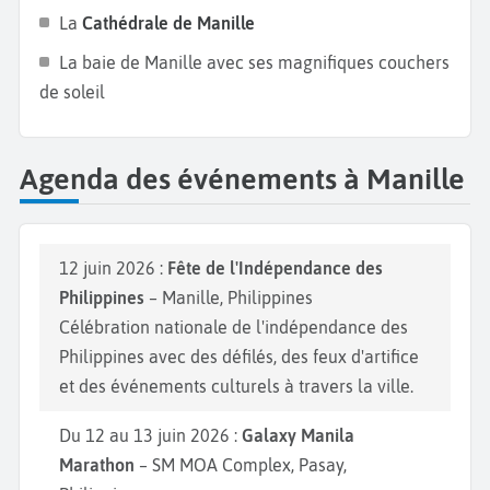
rues ajoutent une touche créative. Idéal pour une
La
Cathédrale de Manille
escapade chic et contemporaine, BGC est aussi un
La baie de Manille avec ses magnifiques couchers
lieu animé la nuit, parfait pour un cocktail ou une
de soleil
soirée branchée. Enfin, laissez-vous séduire par la
gastronomie de Manille. Dégustez un adobo dans
une cantine traditionnelle, goûtez au halo-halo, ce
Agenda des événements à Manille
dessert glacé emblématique ou explorez les food
markets nocturnes où les saveurs locales et
internationales se rencontrent. Avec son mélange
12 juin 2026 :
Fête de l'Indépendance des
unique de patrimoine, de modernité et d’hospitalité
Philippines
– Manille, Philippines
chaleureuse, Manille est bien plus qu’une simple
Célébration nationale de l'indépendance des
étape. Elle est une porte d’entrée captivante pour
Philippines avec des défilés, des feux d'artifice
découvrir l’âme des Philippines et une destination à
et des événements culturels à travers la ville.
part entière qui saura charmer tous les voyageurs.
Du 12 au 13 juin 2026 :
Galaxy Manila
Marathon
– SM MOA Complex, Pasay,