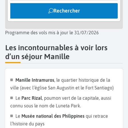
soirée, les spectacles de lumière et les concerts
Rechercher
gratuits ajoutent une touche festive à cet espace
paisible. Manille est aussi un paradis pour les
amateurs de shopping. Des centres commerciaux
Programme des vols mis à jour le 31/07/2026
comme le SM Mall of Asia, l’un des plus grands au
monde, ou le Greenbelt Mall, mêlant luxe et nature,
Les incontournables à voir lors
offrent une expérience unique. Pour une immersion
d’un séjour Manille
locale, rendez-vous au marché de Divisoria ou
explorez Chinatown, le plus ancien quartier chinois
d’Asie. Côté culture, visitez le
Musée national des
Manille Intramuros
, le quartier historique de la
Philippines
et le Centre culturel des Philippines pour
ville (avec l’église San Augustin et le Fort Santiago)
vous plonger dans l’art et l’histoire du pays. Les
Le
Parc Rizal
, poumon vert de la capitale, aussi
quartiers modernes comme Bonifacio Global City
connu sous le nom de Luneta Park.
regorgent, eux, de galeries, de restaurants branchés
et de rooftops qui offrent une vue spectaculaire sur
Le
Musée national des Philippines
qui retrace
la ville. Les fresques murales disséminées dans ses
l’histoire du pays