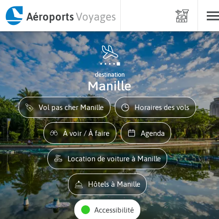
Aéroports
Voyages
destination
Manille
Vol pas cher Manille
Horaires des vols
À voir / À faire
Agenda
Location de voiture à Manille
Hôtels à Manille
Accessibilité