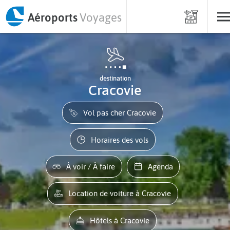
Aéroports
Voyages
destination
Cracovie
Vol pas cher Cracovie
Horaires des vols
À voir / À faire
Agenda
Location de voiture à Cracovie
Hôtels à Cracovie