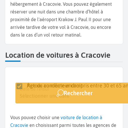
hébergement à Cracovie. Vous pouvez également
réserver une nuit dans une chambre d’hôtel à
proximité de l'aéroport Krakow J. Paul II pour une
arrivée tardive de votre vol à Cracovie, ou encore
dans le cas d’un vol retour matinal.
Location de voitures à Cracovie
Retour au même endroit
Âge du conducteur compris entre 30 et 65 an
Lieu de retrait
Date de retrait
Date de retour
Rechercher
Cracovie
Sélectionner une date
Sélectionner une date
Vous pouvez choisir une
voiture de location à
Cracovie
en choisissant parmi toutes les agences de