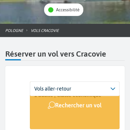
Accessibilité
POLOGNE
VOLS CRACOVIE
Réserver un vol vers Cracovie
Départ
Dates
Voyageurs | Classe
Vols aller-retour
De...
Dates de votre voyage
1 adulte | Classe économique
Rechercher un vol
Arrivée
Cracovie (KRK)