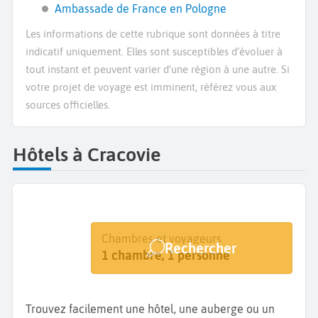
Ambassade de France en Pologne
Les informations de cette rubrique sont données à titre
indicatif uniquement. Elles sont susceptibles d’évoluer à
tout instant et peuvent varier d’une région à une autre. Si
votre projet de voyage est imminent, référez vous aux
sources officielles.
Hôtels à Cracovie
Destination
Dates
Chambres et voyageurs
Rechercher
Cracovie
Dates de votre séjour
1 chambre, 1 personne
Trouvez facilement une hôtel, une auberge ou un