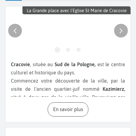
La Grande place avec l'Eglise St Marie de Cracovie
Cracovie
, située au
Sud de la Pologne,
est le centre
culturel et historique du pays.
Commencez votre découverte de la ville, par la
visite de l'ancien quartier-juif nommé
Kazimierz,
situé à deux pas de la vieille-ville. Poursuivez par
une balade au coeur de la
vieille-ville de Cracovie
.
En savoir plus
C'est un quartier dynamique avec de nombreux
restaurants typiques et des galeries d’art. Pendant
votre
week-end à Cracovie
, ne manquez pas la visite