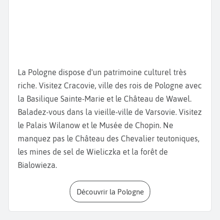
du
Château du Wawel
et de la
Barbacane
, avec ses
fortifications médiévales. Ce château accueillait
autrefois les rois et reines de Pologne. Classée au
patrimoine de l’UNESCO, la
cathédrale de Wawel
est
un sanctuaire national, où de nombreux rois, reines
et poètes polonais sont enterrés. Visitez le musée
La Pologne dispose d'un patrimoine culturel très
d’art populaire et prenez une photo de la
Tour de
riche. Visitez Cracovie, ville des rois de Pologne avec
l’Hôtel de ville.
Admirez la beauté de la
Basilique
la Basilique Sainte-Marie et le Château de Wawel.
Sainte-Marie,
l'un des monuments les plus
Baladez-vous dans la vieille-ville de Varsovie. Visitez
emblématiques de la ville.
le Palais Wilanow et le Musée de Chopin. Ne
Baladez-vous, ensuite, dans le
parc Planty.
Allez
manquez pas le Château des Chevalier teutoniques,
faire un tour à l’exposition de l’
usine d’Oskar
les mines de sel de Wieliczka et la forêt de
Schindler
et visitez la
Stara Boznica
l’une des plus
Bialowieza.
anciennes synagogues de Pologne.
Sortez du centre ville et montez sur le
Monticule de
Découvrir la Pologne
Kościuszko,
qui surplombe la ville et offre un
magnifique panorama sur Cracovie.