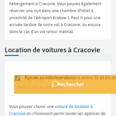
hébergement à Cracovie. Vous pouvez également
réserver une nuit dans une chambre d’hôtel à
proximité de l'aéroport Krakow J. Paul II pour une
arrivée tardive de votre vol à Cracovie, ou encore
dans le cas d’un vol retour matinal.
Location de voitures à Cracovie
Retour au même endroit
Âge du conducteur compris entre 30 et 65 an
Lieu de retrait
Date de retrait
Date de retour
Rechercher
Cracovie
Sélectionner une date
Sélectionner une date
Vous pouvez choisir une
voiture de location à
Cracovie
en choisissant parmi toutes les agences de