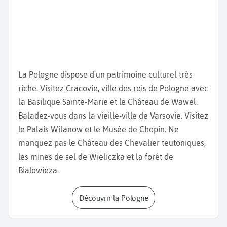
du
Château du Wawel
et de la
Barbacane
, avec ses
fortifications médiévales. Ce château accueillait
autrefois les rois et reines de Pologne. Classée au
patrimoine de l’UNESCO, la
cathédrale de Wawel
est
un sanctuaire national, où de nombreux rois, reines
et poètes polonais sont enterrés. Visitez le musée
La Pologne dispose d'un patrimoine culturel très
d’art populaire et prenez une photo de la
Tour de
riche. Visitez Cracovie, ville des rois de Pologne avec
l’Hôtel de ville.
Admirez la beauté de la
Basilique
la Basilique Sainte-Marie et le Château de Wawel.
Sainte-Marie,
l'un des monuments les plus
Baladez-vous dans la vieille-ville de Varsovie. Visitez
emblématiques de la ville.
le Palais Wilanow et le Musée de Chopin. Ne
Baladez-vous, ensuite, dans le
parc Planty.
Allez
manquez pas le Château des Chevalier teutoniques,
faire un tour à l’exposition de l’
usine d’Oskar
les mines de sel de Wieliczka et la forêt de
Schindler
et visitez la
Stara Boznica
l’une des plus
Bialowieza.
anciennes synagogues de Pologne.
Sortez du centre ville et montez sur le
Monticule de
Découvrir la Pologne
Kościuszko,
qui surplombe la ville et offre un
magnifique panorama sur Cracovie.