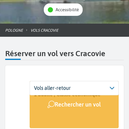
Accessibilité
POLOGNE
VOLS CRACOVIE
Réserver un vol vers Cracovie
Départ
Dates
Voyageurs | Classe
Vols aller-retour
De...
Dates de votre voyage
1 adulte | Classe économique
Rechercher un vol
Arrivée
Cracovie (KRK)