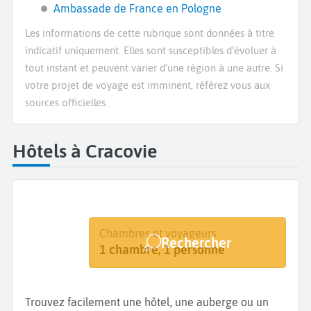
Ambassade de France en Pologne
Les informations de cette rubrique sont données à titre
indicatif uniquement. Elles sont susceptibles d’évoluer à
tout instant et peuvent varier d’une région à une autre. Si
votre projet de voyage est imminent, référez vous aux
sources officielles.
Hôtels à Cracovie
Destination
Dates
Chambres et voyageurs
Rechercher
Cracovie
Dates de votre séjour
1 chambre, 1 personne
Trouvez facilement une hôtel, une auberge ou un