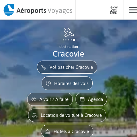
Aéroports
Voyages
destination
Cracovie
Vol pas cher Cracovie
Horaires des vols
À voir / À faire
Agenda
Location de voiture à Cracovie
Hôtels à Cracovie