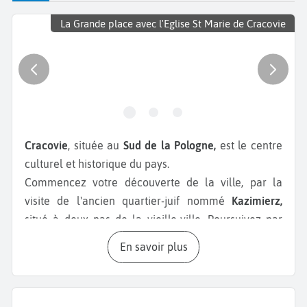
La Grande place avec l'Eglise St Marie de Cracovie
Cracovie
, située au
Sud de la Pologne,
est le centre
culturel et historique du pays.
Commencez votre découverte de la ville, par la
visite de l'ancien quartier-juif nommé
Kazimierz,
situé à deux pas de la vieille-ville. Poursuivez par
une balade au coeur de la
vieille-ville de Cracovie
.
En savoir plus
C'est un quartier dynamique avec de nombreux
restaurants typiques et des galeries d’art. Pendant
votre
week-end à Cracovie
, ne manquez pas la visite