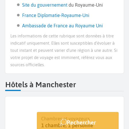
Site du gouvernement
du Royaume-Uni
France Diplomatie-Royaume-Uni
Ambassade de France au Royaume Uni
Les informations de cette rubrique sont données à titre
indicatif uniquement. Elles sont susceptibles d’évoluer à
tout instant et peuvent varier d’une région à une autre. Si
votre projet de voyage est imminent, référez vous aux
sources officielles.
Hôtels à Manchester
Destination
Dates
Chambres et voyageurs
Rechercher
Manchester
Dates de votre séjour
1 chambre, 1 personne