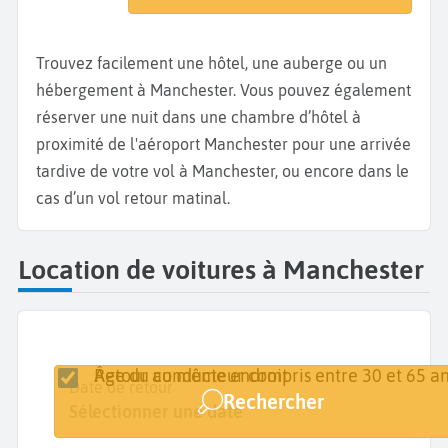
Trouvez facilement une hôtel, une auberge ou un
hébergement à Manchester. Vous pouvez également
réserver une nuit dans une chambre d’hôtel à
proximité de l'aéroport Manchester pour une arrivée
tardive de votre vol à Manchester, ou encore dans le
cas d’un vol retour matinal.
Location de voitures à Manchester
Retour au même endroit
Âge du conducteur compris entre 30 et 65 an
Lieu de retrait
Date de retrait
Date de retour
Rechercher
Manchester
Sélectionner une date
Sélectionner une date