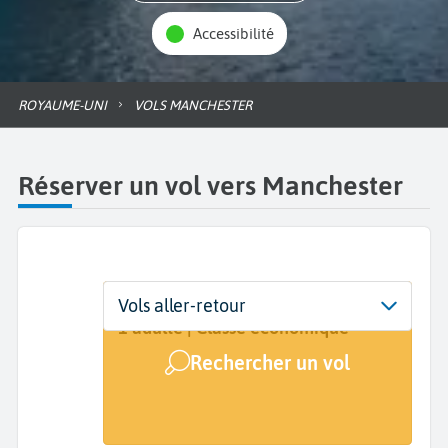
Accessibilité
ROYAUME-UNI
VOLS MANCHESTER
Réserver un vol vers Manchester
Départ
Dates
Voyageurs | Classe
Vols aller-retour
De...
Dates de votre voyage
1 adulte | Classe économique
Rechercher un vol
Arrivée
Manchester (MAN)