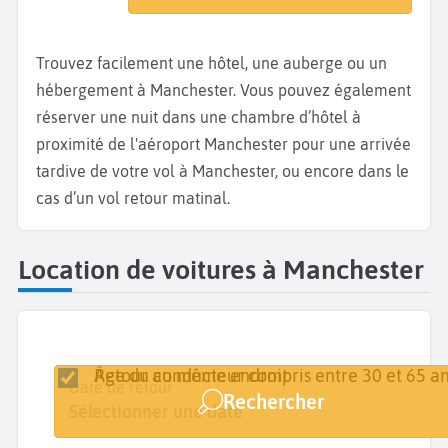
Trouvez facilement une hôtel, une auberge ou un
hébergement à Manchester. Vous pouvez également
réserver une nuit dans une chambre d’hôtel à
proximité de l'aéroport Manchester pour une arrivée
tardive de votre vol à Manchester, ou encore dans le
cas d’un vol retour matinal.
Location de voitures à Manchester
Retour au même endroit
Âge du conducteur compris entre 30 et 65 an
Lieu de retrait
Date de retrait
Date de retour
Rechercher
Manchester
Sélectionner une date
Sélectionner une date