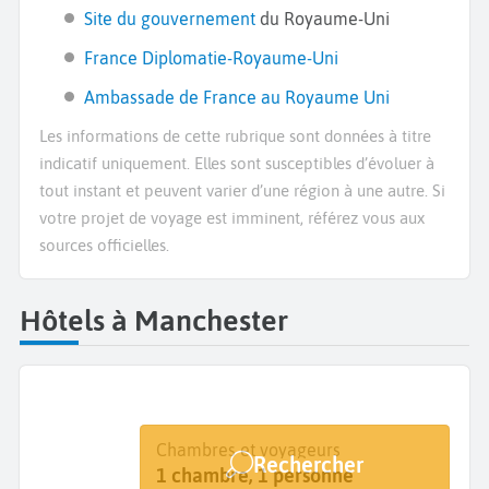
Site du gouvernement
du Royaume-Uni
France Diplomatie-Royaume-Uni
Ambassade de France au Royaume Uni
Les informations de cette rubrique sont données à titre
indicatif uniquement. Elles sont susceptibles d’évoluer à
tout instant et peuvent varier d’une région à une autre. Si
votre projet de voyage est imminent, référez vous aux
sources officielles.
Hôtels à Manchester
Destination
Dates
Chambres et voyageurs
Rechercher
Manchester
Dates de votre séjour
1 chambre, 1 personne