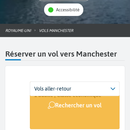
Accessibilité
ROYAUME-UNI
VOLS MANCHESTER
Réserver un vol vers Manchester
Départ
Dates
Voyageurs | Classe
Vols aller-retour
De...
Dates de votre voyage
1 adulte | Classe économique
Rechercher un vol
Arrivée
Manchester (MAN)