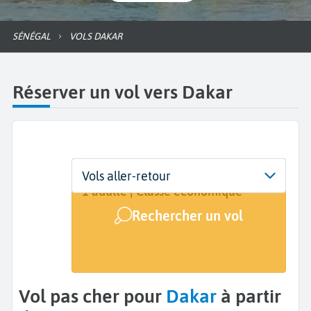
SÉNÉGAL
VOLS DAKAR
Réserver un vol vers Dakar
Départ
Dates
Voyageurs | Classe
Vols aller-retour
De...
Dates de votre voyage
1 adulte | Classe économique
Rechercher un vol
Arrivée
Dakar (DKR)
Vol pas cher pour
Dakar
à partir