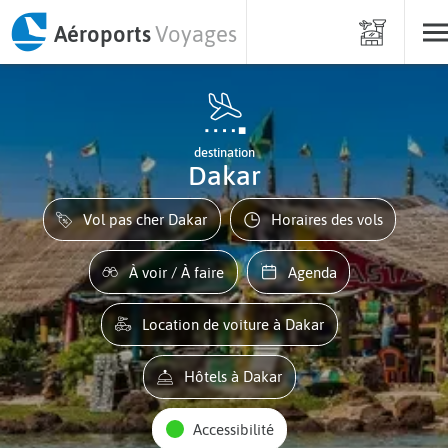
Aéroports
Voyages
destination
Dakar
Vol pas cher Dakar
Horaires des vols
À voir / À faire
Agenda
Location de voiture à Dakar
Hôtels à Dakar
Accessibilité