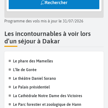
Rechercher
des
restaurants locaux
qui servent des plats typiques
comme le
Yassa poulet
, une autre spécialité de la
cuisine sénégalaise, ou encore les
soupes de
Programme des vols mis à jour le 31/07/2026
poisson
. Ne manquez pas non plus de visiter le
Village des Arts
, un espace où les artistes sénégalais
Les incontournables à voir lors
exposent leurs œuvres, allant des sculptures aux
d’un séjour à Dakar
peintures modernes, en passant par des objets
artisanaux.
Le phare des Mamelles
L’île de Gorée
Le théâtre Daniel Sorano
Le Palais présidentiel
La Cathédrale Notre Dame des Victoires
Le Parc forestier et zoologique de Hann