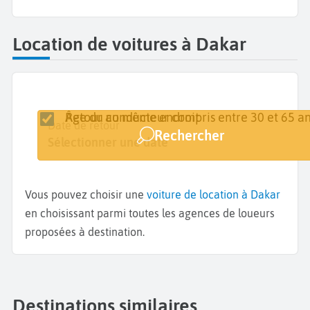
Location de voitures à Dakar
Retour au même endroit
Âge du conducteur compris entre 30 et 65 an
Lieu de retrait
Date de retrait
Date de retour
Rechercher
Dakar
Sélectionner une date
Sélectionner une date
Vous pouvez choisir une
voiture de location à Dakar
en choisissant parmi toutes les agences de loueurs
proposées à destination.
Destinations similaires