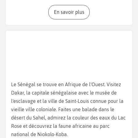
panoramique au sommet du phare. Profitez, ensuite,
En savoir plus
des plages et des magnifiques paysages en vous
rendant sur la
plage de Ngor
ou la
plage de Yoff
, ou
bien sur
l’île de Gorée
, classée au patrimoine
mondial de l'UNESCO. Cette île possède de
nombreux musées dont le musée de la
maison des
esclaves
ou le musée de la mer. Découvrez des
expositions de tableaux dans le
café des arts
et
profitez d’un concert ou d’un spectacle au
Théâtre
Daniel Sorano
, l'un des plus grands théâtres du pays.
Le Sénégal se trouve en Afrique de l'Ouest. Visitez
Rendez-vous ensuite au
Palais présidentiel.
Baladez-
Dakar, la capitale sénégalaise avec le musée de
vous dans le jardin environnant du palais et admirez
l'esclavage et la ville de Saint-Louis connue pour la
l'architecture du bâtiment, qui symbolise le pouvoir
vieille ville coloniale. Faites une balade dans le
et l’histoire politique du pays. La
Place de
désert du Sahel, admirez la couleur des eaux du Lac
l'Indépendance
, qui se trouve non loin du palais, est
Rose et découvrez la faune africaine au parc
aussi un endroit emblématique à visiter. Lors de
national de Niokolo-Koba.
votre
week-end à Dakar,
ne manquez pas la