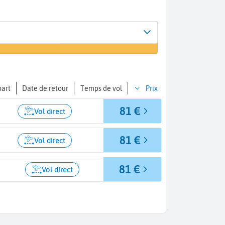
Arrivée
r un vol
Genève (GVA)
part
Date de retour
Temps de vol
Prix
81 €
Vol direct
81 €
Vol direct
81 €
Vol direct