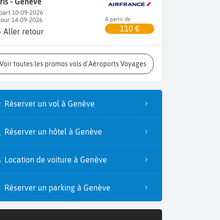
ris - Genève
part 10-09-2026
tour 14-09-2026
A partir de
110 €
Aller retour
Voir toutes les promos vols d'Aéroports Voyages
Réserver un vol à Genève
Réserver un hôtel à Genève
Location de voiture à Genève
Réserver un parking à Genève