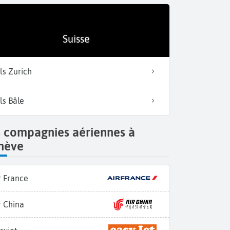
Suisse
ls Zurich
ls Bâle
s compagnies aériennes à
nève
r France
r China