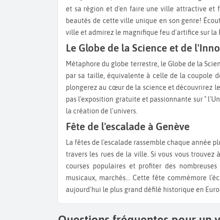
et sa région et d'en faire une ville attractive et
beautés de cette ville unique en son genre! Écout
ville et admirez le magnifique feu d'artifice sur 
Le Globe de la Science et de l'Inn
Métaphore du globe terrestre, le Globe de la Science et de l'Innovation vous surprendra par son architecture et
par sa taille, équivalente à celle de la coupole d
plongerez au cœur de la science et découvrirez 
pas l'exposition gratuite et passionnante sur " l'Un
la création de l'univers.
Fête de l'escalade à Genève
La fêtes de l'escalade rassemble chaque année plus de 800 personnes déguisées marchant à cheval ou à pied à
travers les rues de la ville. Si vous vous trouve
courses populaires et profiter des nombreuses 
musicaux, marchés... Cette fête commémore l'éc
aujourd'hui le plus grand défilé historique en Euro
Questions fréquentes pour un