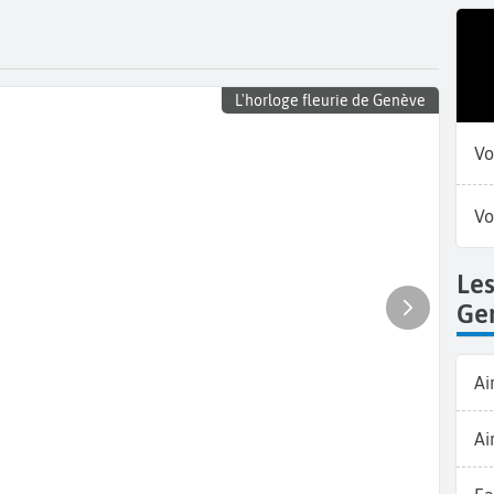
L'horloge fleurie de Genève
Vo
Vo
Le
Ge
Ai
Ai