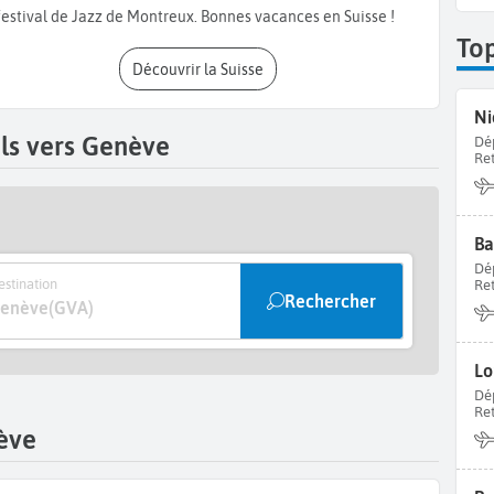
 à Genève
en Suisse
.
festival de Jazz de Montreux. Bonnes vacances en Suisse !
To
Découvrir la Suisse
Ni
ls vers Genève
Dé
Re
Ba
Dé
stination
Re
Rechercher
enève
(GVA)
Lo
Dé
Re
ève