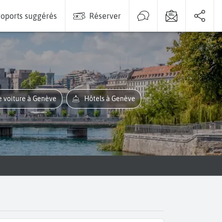
oports suggérés
Réserver
e voiture à Genève
Hôtels à Genève