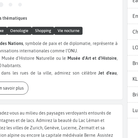
Ea
Em
s thématiques
xe
Oenologie
Shopping
Vie nocturne
Ch
 des Nations
, symbole de paix et de diplomatie, représente à
L
ganisations internationales comme l’ONU.
Musée d'Histoire Naturelle ou le
Musée d'Art et d'Histoire
,
Br
 habitants.
 dans les rues de la ville, admirez son célèbre
Jet d'eau
,
K
l'observer sans se mouiller, les tours de la
Cathédrale Saint
 de Pâquis
sont idéaux. Si vous avez encore un peu de temps,
En savoir plus
Br
 devant son célèbre
Mur des réformateurs
. Un tour en bateau
agréable à faire pendant votre
voyage à Genève.
Pour les
Lu
goûté à quelques spécialités comme la
Longeole de Genève
,
adez-vous au milieu des paysages verdoyants entourés de
ssert le Rissole aux poires, sorte de chausson aux pommes.
tagnes et de lacs. Admirez la beauté du Lac Léman et
 de nombreux bars dansants et boites de nuit comme le
Java
itez les villes de Zurich, Genève, Lucerne, Zermatt et sa
s l'aurez compris,
Genève
est une ville étonnante. Vous
tion alpine ou encore la capitale médiévale Berne. Assistez