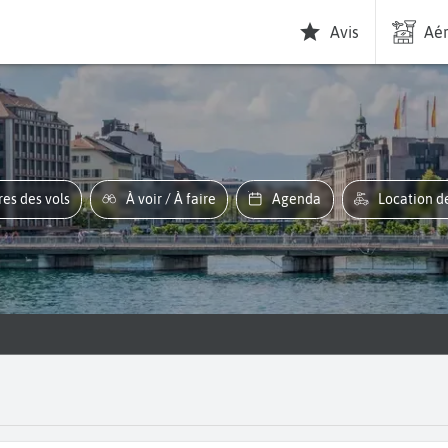
Avis
Aér
ires des vols
À voir / À faire
Agenda
Location d