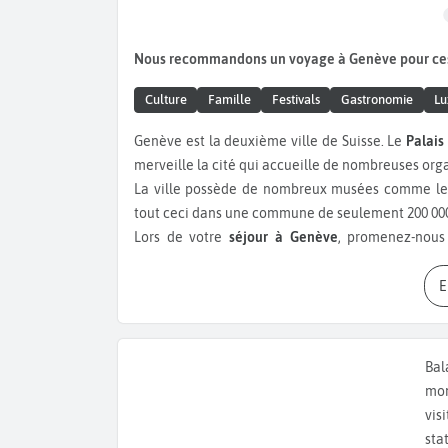
Nous recommandons un voyage à Genève pour ce
Culture
Famille
Festivals
Gastronomie
Lu
Genève est la deuxième ville de Suisse. Le
Palais
merveille la cité qui accueille de nombreuses or
La ville possède de nombreux musées comme le 
tout ceci dans une commune de seulement 200 000
Lors de votre
séjour à Genève
, promenez-nous
culminant à 140 mètres au-dessus de la Rade. Pour 
Pierre
, le Jardin anglais ou mieux encore les
Bains
promenez-vous au
Parc de Bastio
et arrêtez-vous
sur le
Lac Léman
est aussi une activité très 
gourmands, ne quittez pas la Suisse sans avoir 
Bal
plat à base de saucisse au goût anisé et en de
mon
Genève c’est aussi une ville festive comprenant
vis
Club,
l’Usine
ou encore le
Baroque Club
. Vou
sta