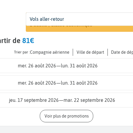
Départ
Dates
Voyageurs | Classe
Vols aller-retour
Recherche
De...
Dates de votre voyage
1 adulte | Classe économique
rtir de
81€
Trier par :
Compagnie aérienne
Ville de départ
Date de dé
mer. 26 août 2026
—
lun. 31 août 2026
mer. 26 août 2026
—
lun. 31 août 2026
jeu. 17 septembre 2026
—
mar. 22 septembre 2026
Voir plus de promotions