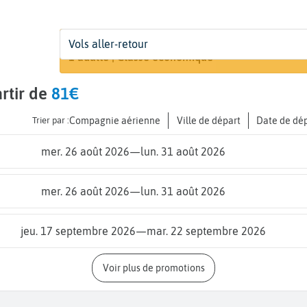
Départ
Dates
Voyageurs | Classe
Vols aller-retour
Recherche
De...
Dates de votre voyage
1 adulte | Classe économique
rtir de
81€
Trier par :
Compagnie aérienne
Ville de départ
Date de dé
mer. 26 août 2026
—
lun. 31 août 2026
mer. 26 août 2026
—
lun. 31 août 2026
jeu. 17 septembre 2026
—
mar. 22 septembre 2026
Voir plus de promotions