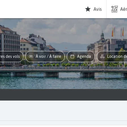
Avis
Aér
ires des vols
À voir / À faire
Agenda
Location d