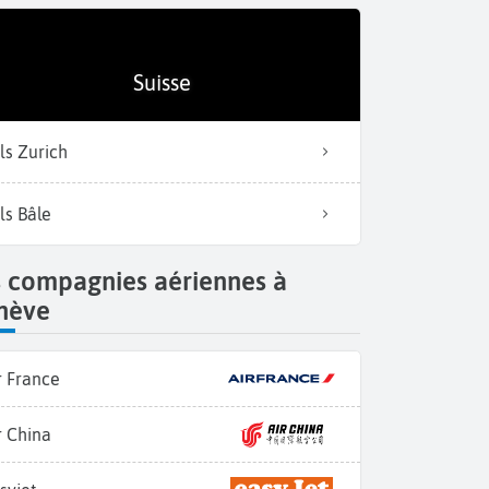
Suisse
ls Zurich
ls Bâle
s compagnies aériennes à
nève
r France
r China