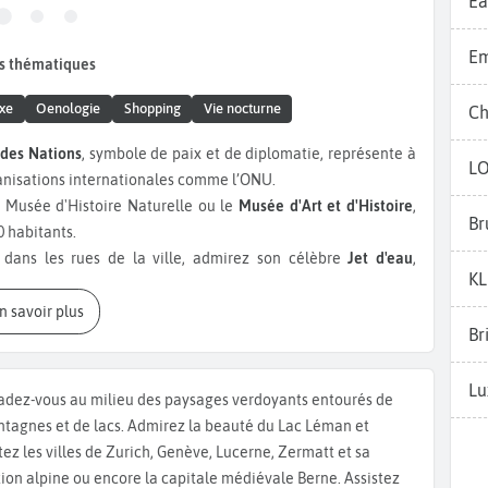
Ea
Em
s thématiques
xe
Oenologie
Shopping
Vie nocturne
Ch
 des Nations
, symbole de paix et de diplomatie, représente à
L
ganisations internationales comme l’ONU.
Musée d'Histoire Naturelle ou le
Musée d'Art et d'Histoire
,
Br
 habitants.
 dans les rues de la ville, admirez son célèbre
Jet d'eau
,
K
l'observer sans se mouiller, les tours de la
Cathédrale Saint
 de Pâquis
sont idéaux. Si vous avez encore un peu de temps,
En savoir plus
Br
 devant son célèbre
Mur des réformateurs
. Un tour en bateau
agréable à faire pendant votre
voyage à Genève.
Pour les
Lu
goûté à quelques spécialités comme la
Longeole de Genève
,
adez-vous au milieu des paysages verdoyants entourés de
ssert le Rissole aux poires, sorte de chausson aux pommes.
tagnes et de lacs. Admirez la beauté du Lac Léman et
 de nombreux bars dansants et boites de nuit comme le
Java
itez les villes de Zurich, Genève, Lucerne, Zermatt et sa
s l'aurez compris,
Genève
est une ville étonnante. Vous
tion alpine ou encore la capitale médiévale Berne. Assistez