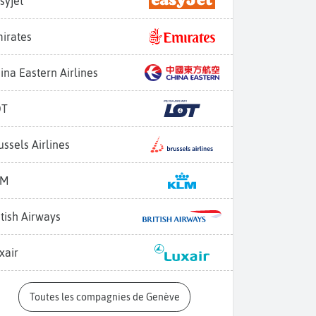
syjet
irates
ina Eastern Airlines
OT
ussels Airlines
LM
itish Airways
xair
Toutes les compagnies de Genève