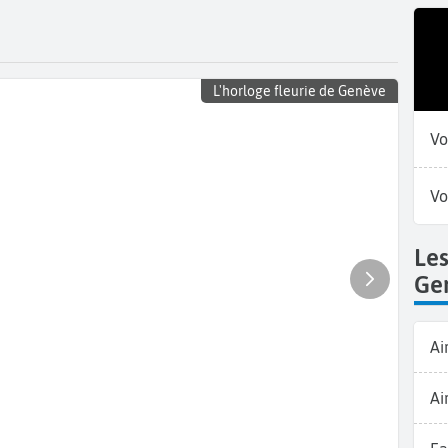
L'horloge fleurie de Genève
Vo
Vo
Le
Ge
Ai
Ai