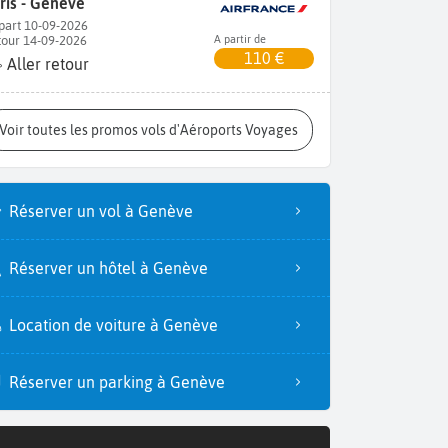
ris - Genève
part 10-09-2026
tour 14-09-2026
A partir de
110 €
Aller retour
Voir toutes les promos vols d'Aéroports Voyages
Réserver un vol à Genève
Réserver un hôtel à Genève
Location de voiture à Genève
Réserver un parking à Genève