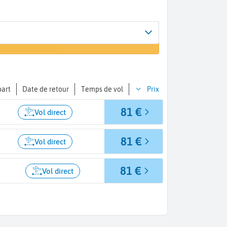
Arrivée
r un vol
Genève (GVA)
part
Date de retour
Temps de vol
Prix
81 €
Vol direct
81 €
Vol direct
81 €
Vol direct