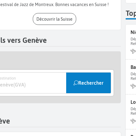
 à Genève
en Suisse
.
festival de Jazz de Montreux. Bonnes vacances en Suisse !
To
Découvrir la Suisse
Ni
ls vers Genève
Dé
Re
Ba
Dé
stination
Re
Rechercher
enève
(GVA)
Lo
Dé
Re
ève