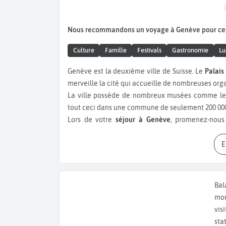
Nous recommandons un voyage à Genève pour ce
Culture
Famille
Festivals
Gastronomie
Lu
Genève est la deuxième ville de Suisse. Le
Palais
merveille la cité qui accueille de nombreuses or
La ville possède de nombreux musées comme le 
tout ceci dans une commune de seulement 200 000
Lors de votre
séjour à Genève
, promenez-nous
culminant à 140 mètres au-dessus de la Rade. Pour 
Pierre
, le Jardin anglais ou mieux encore les
Bains
promenez-vous au
Parc de Bastio
et arrêtez-vous
sur le
Lac Léman
est aussi une activité très 
gourmands, ne quittez pas la Suisse sans avoir 
Bal
plat à base de saucisse au goût anisé et en de
mon
Genève c’est aussi une ville festive comprenant
vis
Club,
l’Usine
ou encore le
Baroque Club
. Vou
sta