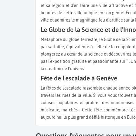
et sa région et d'en faire une ville attractive et
beautés de cette ville unique en son genre! Écout
ville et admirez le magnifique feu d'artifice sur 
Le Globe de la Science et de l'Inn
Métaphore du globe terrestre, le Globe de la Science et de l'Innovation vous surprendra par son architecture et
par sa taille, équivalente à celle de la coupole d
plongerez au cœur de la science et découvrirez 
pas l'exposition gratuite et passionnante sur " l'Un
la création de l'univers.
Fête de l'escalade à Genève
La fêtes de l'escalade rassemble chaque année plus de 800 personnes déguisées marchant à cheval ou à pied à
travers les rues de la ville. Si vous vous trouve
courses populaires et profiter des nombreuses 
musicaux, marchés... Cette fête commémore l'éc
aujourd'hui le plus grand défilé historique en Euro
Questions fréquentes pour un