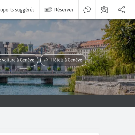
oports suggérés
Réserver
e voiture à Genève
Hôtels à Genève