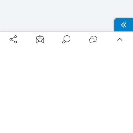
Aéroports
Voyages
Aéroports Voyages est la première plateforme de recherche de services liés au
voyage en avion. Nous vous proposons toutes les destinations, les
programmes de vols et les services disponibles pour votre aéroport : billets
d'avion, locations de voitures, hôtels... Laissez-vous inspirer et profitez d’une
expérience de voyage unique au meilleur prix !