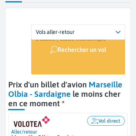
Départ
Dates
Voyageurs | Classe
Vols aller-retour
Marseille (MRS)
Dates de votre voyage
1 adulte | Classe économique
Rechercher un vol
Arrivée
Olbia (OLB)
Prix d'un billet d'avion
Marseille
Olbia - Sardaigne
le moins cher
en ce moment *
Vol direct
Aller/retour