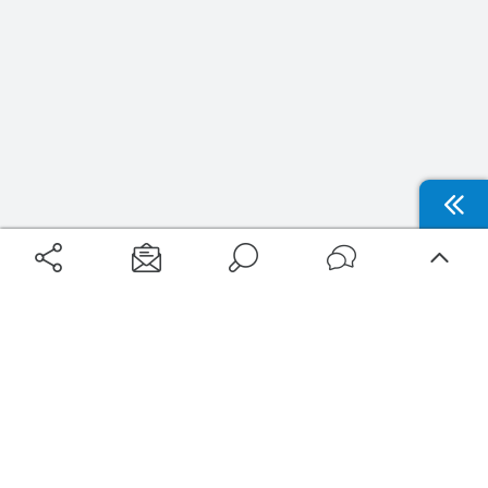
Aéroports
Voyages
Aéroports Voyages est la première plateforme de recherche de services liés au
voyage en avion. Nous vous proposons toutes les destinations, les
programmes de vols et les services disponibles pour votre aéroport : billets
d'avion, locations de voitures, hôtels... Laissez-vous inspirer et profitez d’une