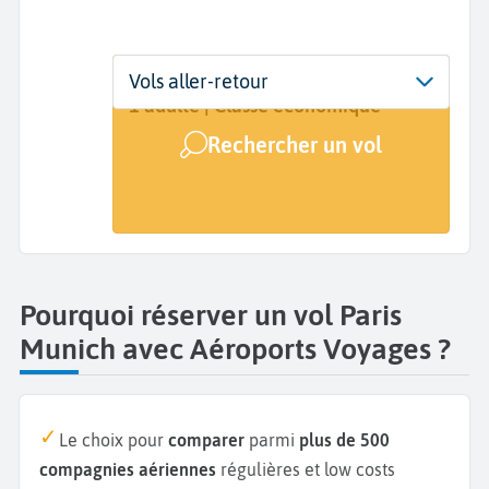
Départ
Dates
Voyageurs | Classe
Vols aller-retour
Paris (PAR)
Dates de votre voyage
1 adulte | Classe économique
Rechercher un vol
Arrivée
Munich (MUC)
Pourquoi réserver un vol Paris
Munich avec Aéroports Voyages ?
Le choix pour
comparer
parmi
plus de 500
compagnies aériennes
régulières et low costs