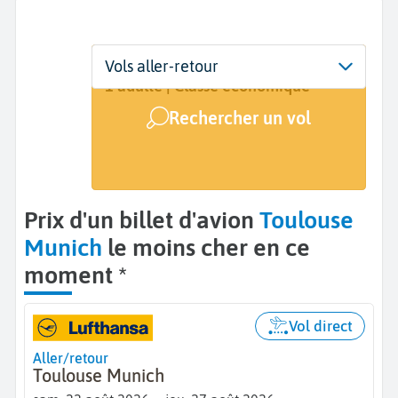
Départ
Dates
Voyageurs | Classe
Vols aller-retour
Toulouse (TLS)
Dates de votre voyage
1 adulte | Classe économique
Rechercher un vol
Arrivée
Munich (MUC)
Prix d'un billet d'avion
Toulouse
Munich
le moins cher en ce
moment *
Vol direct
Aller/retour
Toulouse Munich