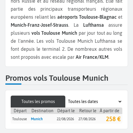
hors Russie et au réseau régional français. Elle fait
partie des principaux transporteurs régionaux
européens reliant les
aéroports Toulouse-Blagnac
et
Munich-Franz-Josef-Strauss
. La
Lufthansa
assure
plusieurs
vols Toulouse Munich
par jour tout au long
de l'année. Les vols Toulouse Munich Lufthansa se
font depuis le terminal 2. De nombreux autres vols
sont proposés avec escale par
Air France/KLM
.
Promos vols Toulouse Munich
Toutes les promos
Départ
Destination
Départ le
Retour le
À partir de
258 €
Toulouse
Munich
22/08/2026
27/08/2026