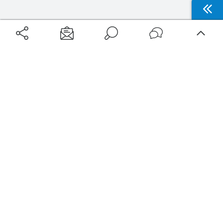
Aéroports
Voyages
Aéroports Voyages est la première plateforme de recherche de services liés au
voyage en avion. Nous vous proposons toutes les destinations, les
programmes de vols et les services disponibles pour votre aéroport : billets
d'avion, locations de voitures, hôtels... Laissez-vous inspirer et profitez d’une
expérience de voyage unique au meilleur prix !
Sur Aéroports Voyages