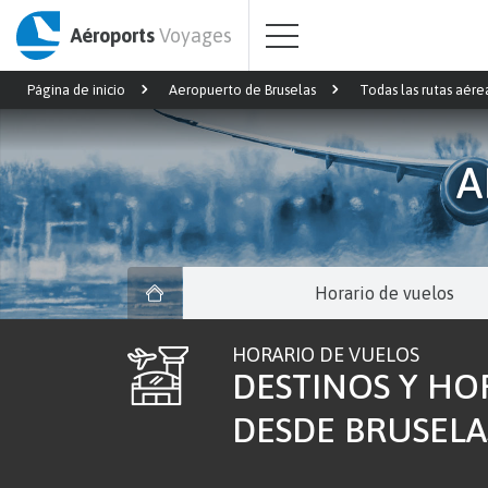
Aéroports
Voyages
Página de inicio
Aeropuerto de Bruselas
Todas las rutas aére
A
Horario de vuelos
HORARIO DE VUELOS
DESTINOS Y HO
DESDE BRUSELA