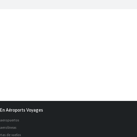
En Aéroports Voyages
 aeropuertos
 aerolíneas
rtas de vuelos