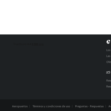
Los
Las
Ofe
Res
Res
Aeropuertos
Términos y condiciones de uso
Preguntas - Respuestas
A