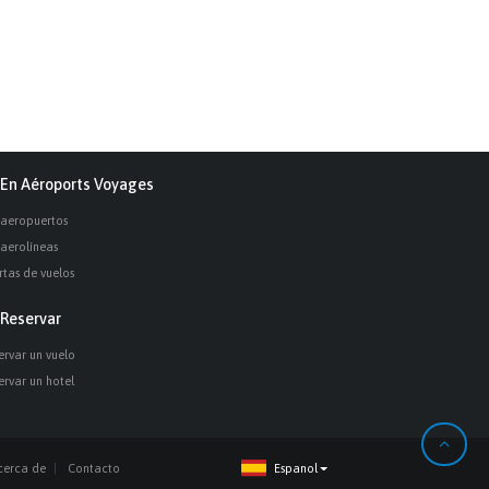
En Aéroports Voyages
 aeropuertos
 aerolíneas
rtas de vuelos
Reservar
ervar un vuelo
ervar un hotel
cerca de
Contacto
Espanol