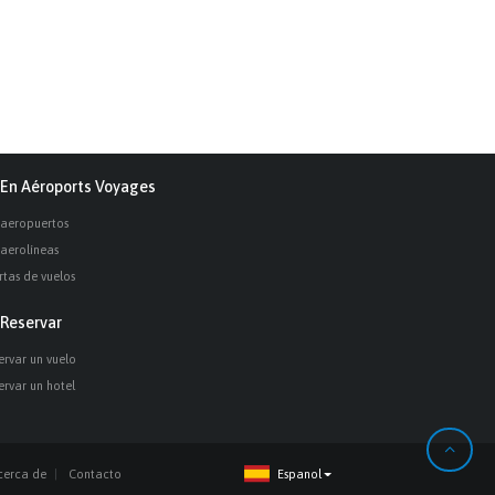
En Aéroports Voyages
 aeropuertos
 aerolíneas
rtas de vuelos
Reservar
ervar un vuelo
ervar un hotel
cerca de
Contacto
Espanol