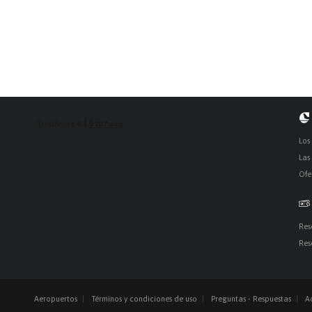
Los
Las
Ofe
Res
Res
Aeropuertos
Términos y condiciones de uso
Preguntas - Respuestas
A