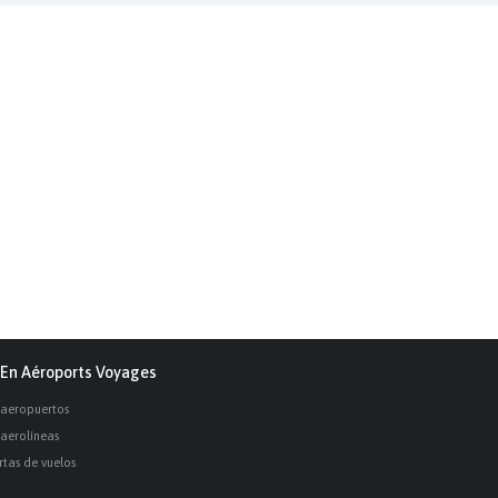
En Aéroports Voyages
 aeropuertos
 aerolíneas
rtas de vuelos