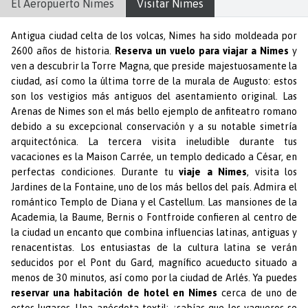
El Aeropuerto
Nimes
Visitar
Nimes
Antigua ciudad celta de los volcas, Nimes ha sido moldeada por
2600 años de historia.
Reserva un vuelo para viajar a Nimes
y
ven a descubrir la Torre Magna, que preside majestuosamente la
ciudad, así como la última torre de la murala de Augusto: estos
son los vestigios más antiguos del asentamiento original. Las
Arenas de Nimes son el más bello ejemplo de anfiteatro romano
debido a su excepcional conservación y a su notable simetría
arquitectónica. La tercera visita ineludible durante tus
vacaciones es la Maison Carrée, un templo dedicado a César, en
perfectas condiciones. Durante tu
viaje a Nimes
, visita los
Jardines de la Fontaine, uno de los más bellos del país. Admira el
romántico Templo de Diana y el Castellum. Las mansiones de la
Academia, la Baume, Bernis o Fontfroide confieren al centro de
la ciudad un encanto que combina influencias latinas, antiguas y
renacentistas. Los entusiastas de la cultura latina se verán
seducidos por el Pont du Gard, magnífico acueducto situado a
menos de 30 minutos, así como por la ciudad de Arlés. Ya puedes
reservar una habitación de hotel en Nimes
cerca de uno de
estos lugares. Una anécdota textil: ¿sabías que los vaqueros se