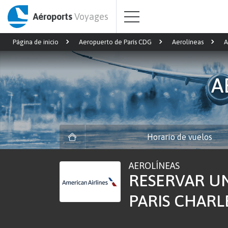
Aéroports
Voyages
Página de inicio
Aeropuerto de París CDG
Aerolíneas
A
A
Horario de vuelos
AEROLÍNEAS
RESERVAR UN
PARIS CHARL