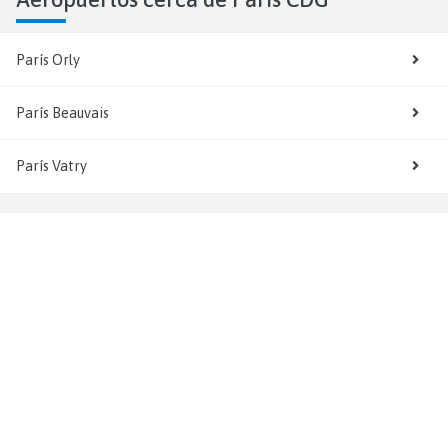
París Orly
París Beauvais
París Vatry