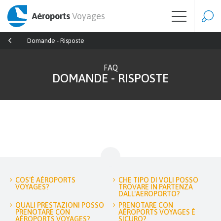
Aéroports
Voyages
Domande - Risposte
FAQ
DOMANDE - RISPOSTE
COS'È AÉROPORTS
CHE TIPO DI VOLI POSSO
VOYAGES?
TROVARE IN PARTENZA
DALL'AEROPORTO?
QUALI PRESTAZIONI POSSO
PRENOTARE CON
PRENOTARE CON
AÉROPORTS VOYAGES È
AÉROPORTS VOYAGES?
SICURO?