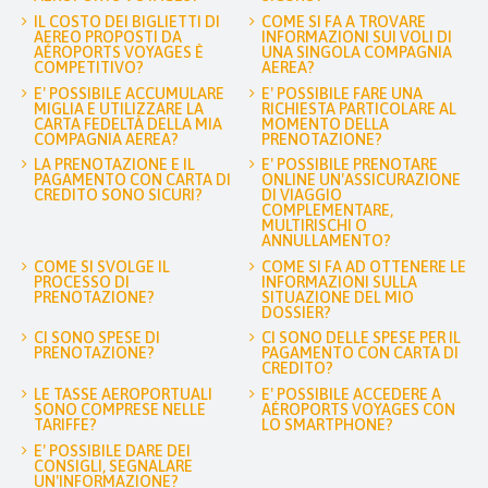
IL COSTO DEI BIGLIETTI DI
COME SI FA A TROVARE
AEREO PROPOSTI DA
INFORMAZIONI SUI VOLI DI
AÉROPORTS VOYAGES È
UNA SINGOLA COMPAGNIA
COMPETITIVO?
AEREA?
E' POSSIBILE ACCUMULARE
E' POSSIBILE FARE UNA
MIGLIA E UTILIZZARE LA
RICHIESTA PARTICOLARE AL
CARTA FEDELTÀ DELLA MIA
MOMENTO DELLA
COMPAGNIA AEREA?
PRENOTAZIONE?
LA PRENOTAZIONE E IL
E' POSSIBILE PRENOTARE
PAGAMENTO CON CARTA DI
ONLINE UN'ASSICURAZIONE
CREDITO SONO SICURI?
DI VIAGGIO
COMPLEMENTARE,
MULTIRISCHI O
ANNULLAMENTO?
COME SI SVOLGE IL
COME SI FA AD OTTENERE LE
PROCESSO DI
INFORMAZIONI SULLA
PRENOTAZIONE?
SITUAZIONE DEL MIO
DOSSIER?
CI SONO SPESE DI
CI SONO DELLE SPESE PER IL
PRENOTAZIONE?
PAGAMENTO CON CARTA DI
CREDITO?
LE TASSE AEROPORTUALI
E' POSSIBILE ACCEDERE A
SONO COMPRESE NELLE
AÉROPORTS VOYAGES CON
TARIFFE?
LO SMARTPHONE?
E' POSSIBILE DARE DEI
CONSIGLI, SEGNALARE
UN'INFORMAZIONE?