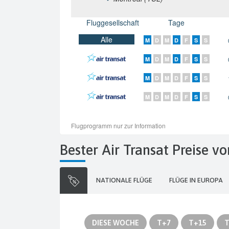
Bester Air Transat Preise 
NATIONALE FLÜGE
FLÜGE IN EUROPA
DIESE WOCHE
T+7
T+15
T