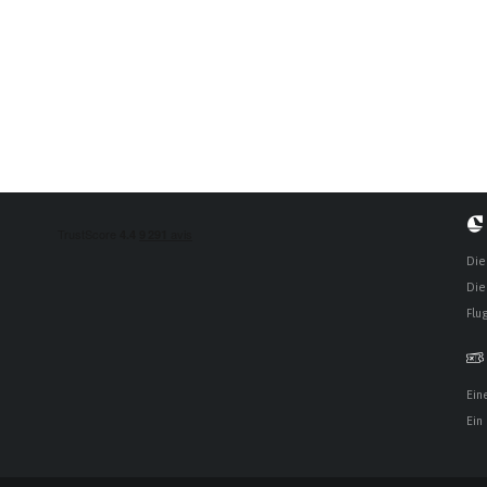
Die
Die
Flu
Ein
Ein