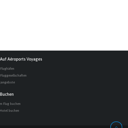
Auf Aéroports Voyages
 Flughäfen
 Fluggesellschaften
gangebote
Buchen
en Flug buchen
 Hotel buchen