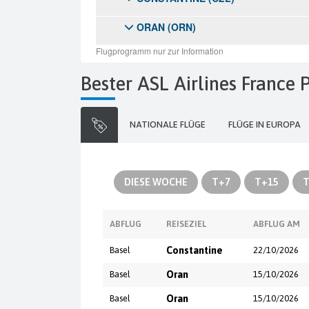
Bester ASL Airlines France
NATIONALE FLÜGE
FLÜGE IN EUROPA
DIESE WOCHE
T+7
T+15
T
ABFLUG
REISEZIEL
ABFLUG AM
Basel
Constantine
22/10/2026
Basel
Oran
15/10/2026
Basel
Oran
15/10/2026