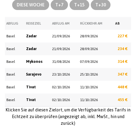
DIESE WOCHE
T+7
T+15
T+30
ABFLUG
REISEZIEL
ABFLUG AM
RÜCKKEHR AM
AB
Zadar
227 €
Basel
21/09/2026
28/09/2026
Zadar
234 €
Basel
21/09/2026
28/09/2026
Mykonos
314 €
Basel
31/08/2026
07/09/2026
Sarajevo
347 €
Basel
23/10/2026
25/10/2026
Tivat
448 €
Basel
02/10/2026
11/10/2026
Tivat
455 €
Basel
02/10/2026
11/10/2026
Klicken Sie auf diesen Zielort, um die Verfügbarkeit des Tarifs in
Echtzeit zu überprüfen (angezeigt ab, inkl. MwSt., hin und
zurück)