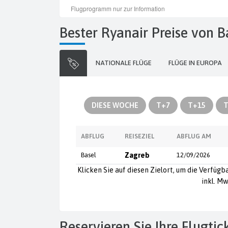
Bester Ryanair Preise von
NATIONALE FLÜGE
FLÜGE IN EUROPA
DIESE WOCHE
T+7
T+15
T
ABFLUG
REISEZIEL
ABFLUG AM
Basel
Zagreb
12/09/2026
Klicken Sie auf diesen Zielort, um die Verfügb
inkl. Mw
Reservieren Sie Ihre Flugti