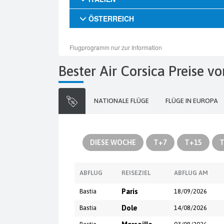
Bester Air Corsica Preise v
NATIONALE FLÜGE
FLÜGE IN EUROPA
DIESE WOCHE
T+7
T+15
T
ABFLUG
REISEZIEL
ABFLUG AM
Bastia
Paris
18/09/2026
Bastia
Dole
14/08/2026