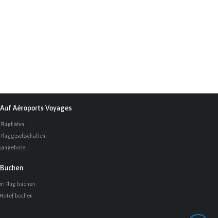
Auf Aéroports Voyages
 Flughäfen
 Fluggesellschaften
gangebote
Buchen
en Flug buchen
 Hotel buchen