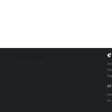
Die
Die
Flu
Ein
Ein