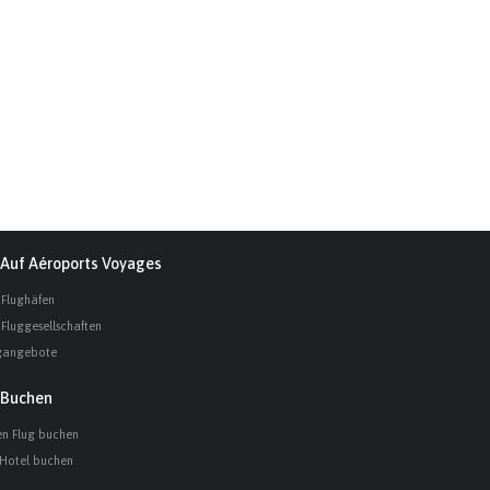
Auf Aéroports Voyages
 Flughäfen
 Fluggesellschaften
gangebote
Buchen
en Flug buchen
 Hotel buchen