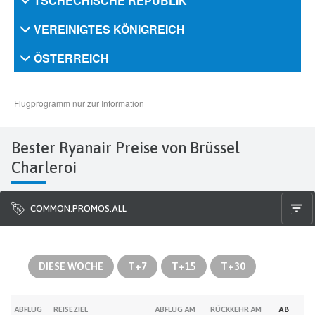
Bester Ryanair Preise von Brüssel
Charleroi
COMMON.PROMOS.ALL
DIESE WOCHE
T+7
T+15
T+30
ABFLUG
REISEZIEL
ABFLUG AM
RÜCKKEHR AM
AB