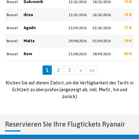
Dubrovnik
70 €
Brussel
13/10/2026
18/10/2026
Ibiza
75 €
Brussel
13/10/2026
16/10/2026
Agadir
77 €
Brussel
23/09/2026
01/10/2026
Malta
78 €
Brussel
29/08/2026
01/09/2026
Rom
80 €
Brussel
21/08/2026
28/08/2026
1
2
3
>
>>
Klicken Sie auf diesen Zielort, um die Verfügbarkeit des Tarifs in
Echtzeit zu überprüfen (angezeigt ab, inkl. MwSt., hin und
zurück)
Reservieren Sie Ihre Flugtickets Ryanair