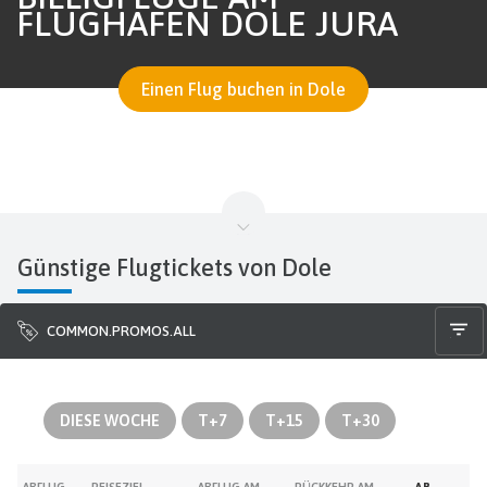
FLUGHAFEN DOLE JURA
Einen Flug buchen in Dole
Günstige Flugtickets von Dole
COMMON.PROMOS.ALL
DIESE WOCHE
T+7
T+15
T+30
ABFLUG
REISEZIEL
ABFLUG AM
RÜCKKEHR AM
AB