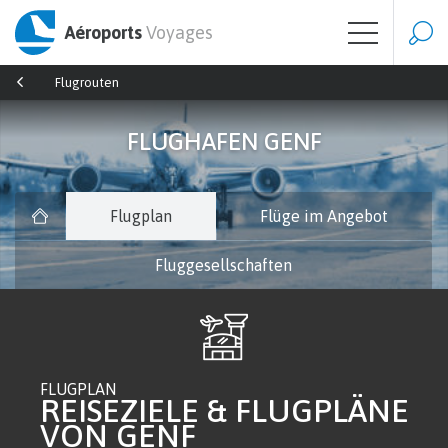
Aéroports
Voyages
Flugrouten
FLUGHAFEN GENF
Flugplan
Flüge im Angebot
Fluggesellschaften
FLUGPLAN
REISEZIELE & FLUGPLÄNE
VON GENF