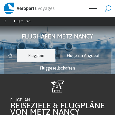
Aéroports
Voyages
Flugrouten
FLUGHAFEN METZ NANCY
Flugplan
Flüge im Angebot
Fluggesellschaften
FLUGPLAN
REISEZIELE & FLUGPLÄNE
VON METZ NANCY