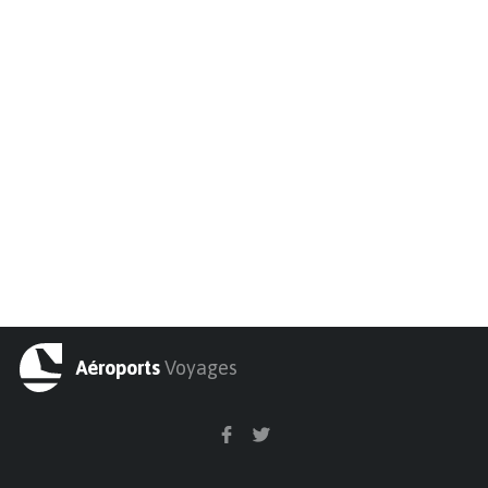
Aéroports
Voyages