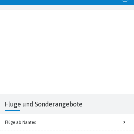
Flüge
und Sonderangebote
Flüge ab Nantes