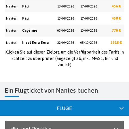
Pau
456 €
Nantes
13/08/2026
17/08/2026
Pau
458 €
Nantes
13/08/2026
17/08/2026
Cayenne
770 €
Nantes
03/09/2026
10/09/2026
Insel Bora Bora
2218 €
Nantes
22/09/2026
05/10/2026
Klicken Sie auf diesen Zielort, um die Verfügbarkeit des Tarifs in
Echtzeit zu überprüfen (angezeigt ab, inkl. MwSt., hin und
zurück)
Ein Flugticket von Nantes buchen