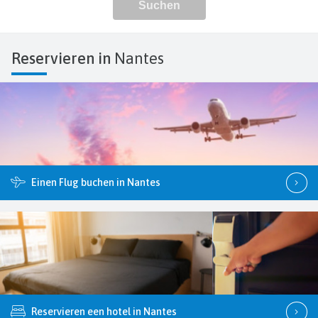
Reservieren in
Nantes
Einen Flug buchen in Nantes
Reservieren een hotel in Nantes