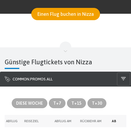
Einen Flug buchen in Nizza
Günstige Flugtickets von Nizza
COMMON.PROMOS.ALL
DIESE WOCHE
T+7
T+15
T+30
ABFLUG
REISEZIEL
ABFLUG AM
RÜCKKEHR AM
AB