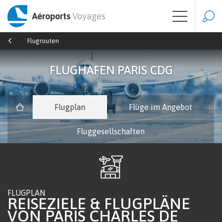
Aéroports
Voyages
Flugrouten
FLUGHAFEN PARIS CDG
Flugplan
Flüge im Angebot
Fluggesellschaften
FLUGPLAN
REISEZIELE & FLUGPLÄNE
VON PARIS CHARLES DE