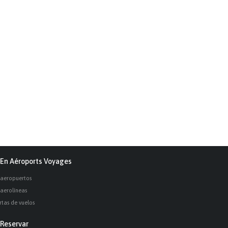
En Aéroports Voyages
 aeropuertos
 aerolíneas
rtas de vuelos
Reservar