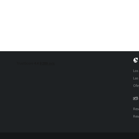
Los
Las
Ofe
Res
Res