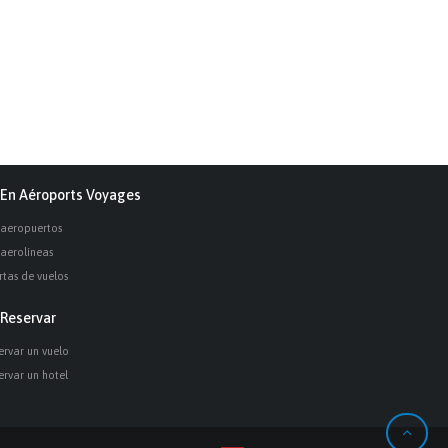
En Aéroports Voyages
 aeropuertos
 aerolíneas
rtas de vuelos
Reservar
ervar un vuelo
ervar un hotel