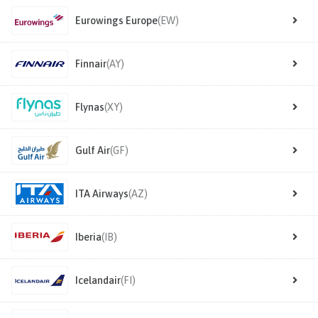
Eurowings Europe
(EW)
Finnair
(AY)
Flynas
(XY)
Gulf Air
(GF)
ITA Airways
(AZ)
Iberia
(IB)
Icelandair
(FI)