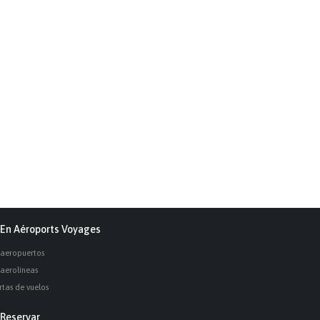
En Aéroports Voyages
 aeropuertos
 aerolíneas
rtas de vuelos
Reservar