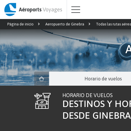
Aéroports
Voyages
Página de inicio
Aeropuerto de Ginebra
Todas las rutas aére
Horario de vuelos
HORARIO DE VUELOS
DESTINOS Y HO
DESDE GINEBRA