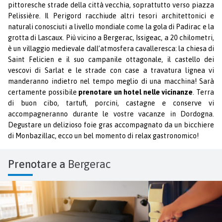
pittoresche strade della città vecchia, soprattutto verso piazza
Pelissière. Il Perigord racchiude altri tesori architettonici e
naturali conosciuti a livello mondiale come la gola di Padirac e la
grotta di Lascaux. Più vicino a Bergerac, Issigeac, a 20 chilometri,
è un villaggio medievale dall’atmosfera cavalleresca: la chiesa di
Saint Felicien e il suo campanile ottagonale, il castello dei
vescovi di Sarlat e le strade con case a travatura lignea vi
manderanno indietro nel tempo meglio di una macchina! Sarà
certamente possibile
prenotare un hotel nelle vicinanze
. Terra
di buon cibo, tartufi, porcini, castagne e conserve vi
accompagneranno durante le vostre vacanze in Dordogna.
Degustare un delizioso foie gras accompagnato da un bicchiere
di Monbazillac, ecco un bel momento di relax gastronomico!
Prenotare a
Bergerac