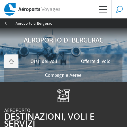
Aéroports
Voyages
Aeroporto di Bergerac
AEROPORTO DI BERGERAC
Orari dei voli
Offerte di volo
Compagnie Aeree
AEROPORTO
DESTINAZIONI, VOLI E
SERVIZI