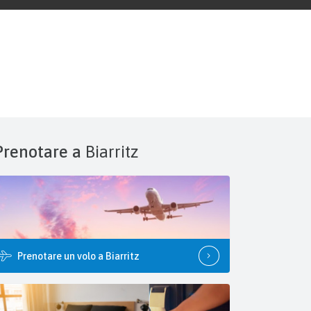
Prenotare a
Biarritz
Prenotare un volo a Biarritz