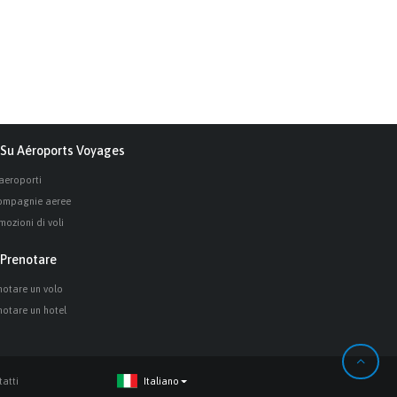
Su Aéroports Voyages
 aeroporti
ompagnie aeree
mozioni di voli
Prenotare
notare un volo
notare un hotel
atti
Italiano