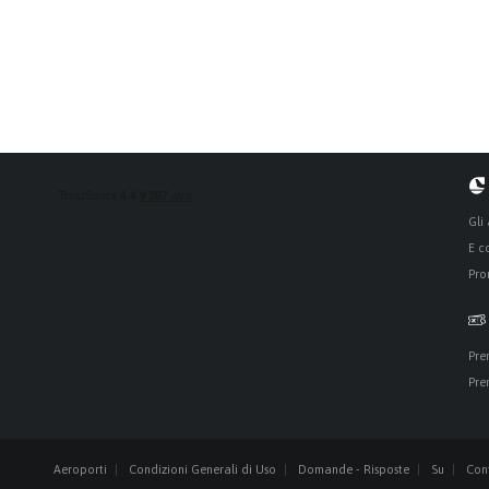
Gli
E c
Pro
Pre
Pre
Aeroporti
Condizioni Generali di Uso
Domande - Risposte
Su
Cont