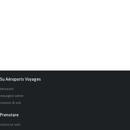
Su Aéroports Voyages
 aeroporti
ompagnie aeree
mozioni di voli
Prenotare
notare un volo