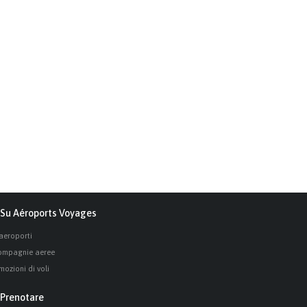
Su Aéroports Voyages
 aeroporti
ompagnie aeree
mozioni di voli
Prenotare