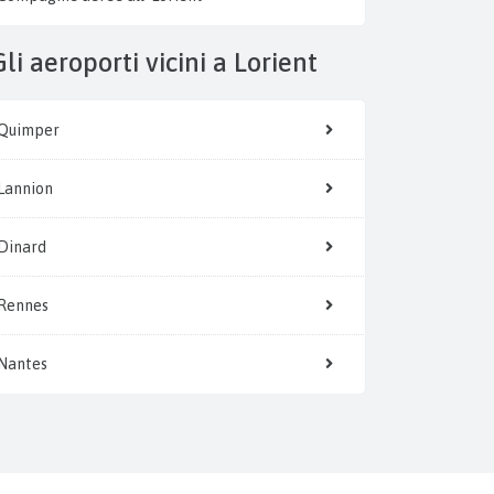
Gli aeroporti vicini a Lorient
Quimper
Lannion
Dinard
Rennes
Nantes