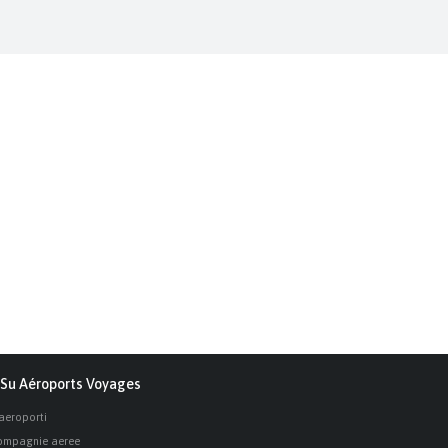
Su Aéroports Voyages
 aeroporti
ompagnie aeree