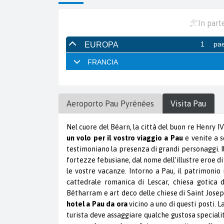
In part
Aeroporto
Pau Pyrénées
Visita
Pau
Nel cuore del Béarn, la città del buon re Henry I
un volo per il vostro viaggio a Pau
e venite a s
testimoniano la presenza di grandi personaggi. I
fortezze febusiane, dal nome dell’illustre eroe d
le vostre vacanze. Intorno a Pau, il patrimonio
cattedrale romanica di Lescar, chiesa gotica d
Bétharram e art deco delle chiese di Saint Jose
hotel a Pau da ora
vicino a uno di questi posti. 
turista deve assaggiare qualche gustosa specialità