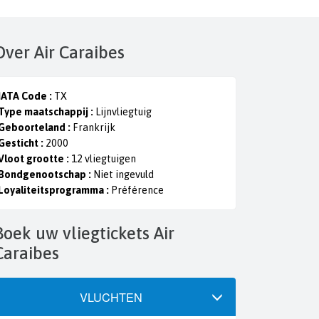
Over Air Caraibes
IATA Code :
TX
Type maatschappij :
Lijnvliegtuig
Geboorteland :
Frankrijk
Gesticht :
2000
Vloot grootte :
12 vliegtuigen
Bondgenootschap :
Niet ingevuld
Loyaliteitsprogramma :
Préférence
ckets Air
Caraibes