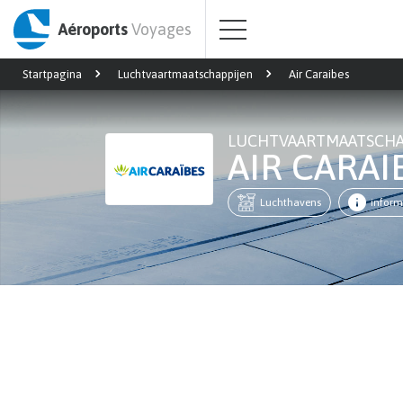
Aéroports
Voyages
Startpagina
Luchtvaartmaatschappijen
Air Caraibes
LUCHTVAARTMAATSCHA
AIR CARAI
Luchthavens
inform