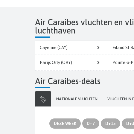
Air Caraibes vluchten en vl
luchthaven
Cayenne (CAY)
Eiland St 
Parijs Orly (ORY)
Pointe-a-P
Air Caraibes-deals
NATIONALE VLUCHTEN
VLUCHTEN IN 
DEZE WEEK
D+7
D+15
D+