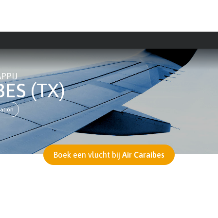
PPIJ
BES
(TX)
ation
Boek een vlucht bij
Air Caraibes