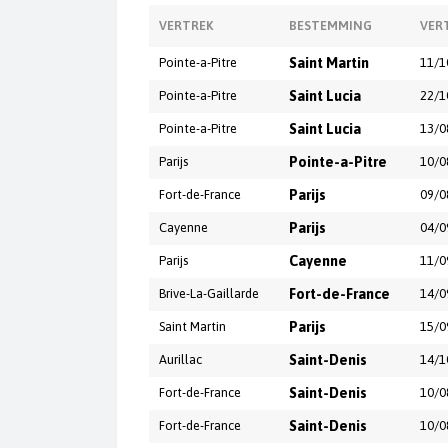
VERTREK
BESTEMMING
VER
Pointe-a-Pitre
Saint Martin
11/1
Pointe-a-Pitre
Saint Lucia
22/1
Pointe-a-Pitre
Saint Lucia
13/0
Parijs
Pointe-a-Pitre
10/0
Fort-de-France
Parijs
09/0
Cayenne
Parijs
04/0
Parijs
Cayenne
11/0
Brive-La-Gaillarde
Fort-de-France
14/0
Saint Martin
Parijs
15/0
Aurillac
Saint-Denis
14/1
Fort-de-France
Saint-Denis
10/0
Fort-de-France
Saint-Denis
10/0