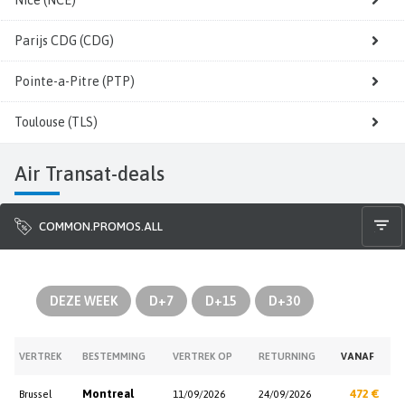
Parijs CDG (CDG)
Pointe-a-Pitre (PTP)
Toulouse (TLS)
Air Transat-deals
COMMON.PROMOS.ALL
DEZE WEEK
D+7
D+15
D+30
VERTREK
BESTEMMING
VERTREK OP
RETURNING
VANAF
Montreal
472 €
Brussel
11/09/2026
24/09/2026