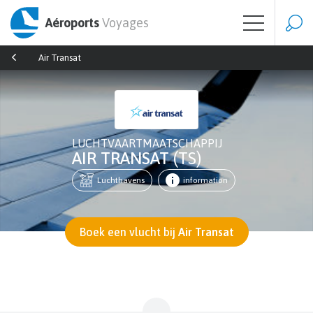
Aéroports
Voyages
Air Transat
LUCHTVAARTMAATSCHAPPIJ
AIR TRANSAT
(TS)
Luchthavens
information
Boek een vlucht bij
Air Transat