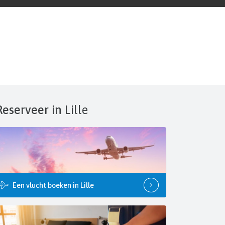
Reserveer in
Lille
Een vlucht boeken in Lille